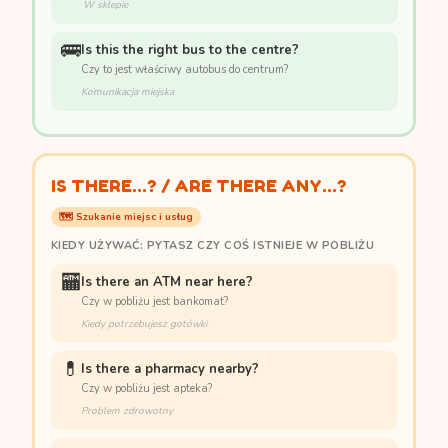
W sklepie
🚌
Is this the right bus to the centre?
Czy to jest właściwy autobus do centrum?
Komunikacja miejska
IS THERE...? / ARE THERE ANY...?
🗺️ Szukanie miejsc i usług
KIEDY UŻYWAĆ: PYTASZ CZY COŚ ISTNIEJE W POBLIŻU
🏧
Is there an ATM near here?
Czy w pobliżu jest bankomat?
Kiedy potrzebujesz gotówki
💊
Is there a pharmacy nearby?
Czy w pobliżu jest apteka?
Problem zdrowotny