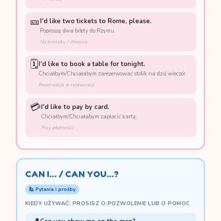
🎫
I'd like two tickets to Rome, please.
Poproszę dwa bilety do Rzymu.
Na lotnisku / dworcu
🗓️
I'd like to book a table for tonight.
Chciałbym/Chciałabym zarezerwować stolik na dziś wieczór.
Rezerwacja w restauracji
💳
I'd like to pay by card.
Chciałbym/Chciałabym zapłacić kartą.
Przy płatności
CAN I... / CAN YOU...?
🙋 Pytania i prośby
KIEDY UŻYWAĆ: PROSISZ O POZWOLENIE LUB O POMOC