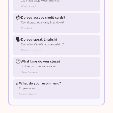
Czy macie opcję wegetariańską?
W restauracji
💳
Do you accept credit cards?
Czy akceptujecie karty kredytowe?
Przy kasie
🗣️
Do you speak English?
Czy mówi Pan/Pani po angielsku?
Pierwsze pytanie!
🕐
What time do you close?
O której godzinie zamykacie?
Sklep / atrakcja
⭐
What do you recommend?
Co polecacie?
Menu / atrakcje