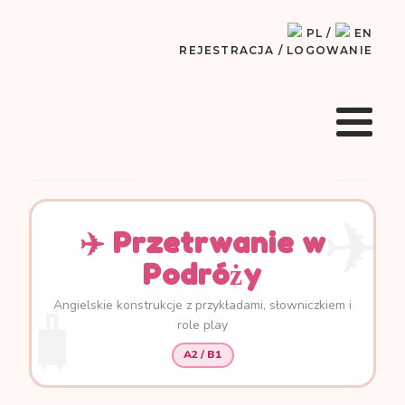
Paraliżuje Cię small talk po angielsku? Obejrzyj interaktywne
X
video!
PL
/
EN
REJESTRACJA
/
LOGOWANIE
Zacznij mówić naturalnie!
✈️ Przetrwanie w
Podróży
Angielskie konstrukcje z przykładami, słowniczkiem i
role play
A2 / B1