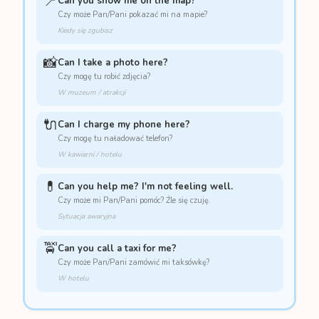
📍
Can you show me on the map?
Czy może Pan/Pani pokazać mi na mapie?
Kiedy się zgubisz
📸
Can I take a photo here?
Czy mogę tu robić zdjęcia?
W muzeum / atrakcji
🔌
Can I charge my phone here?
Czy mogę tu naładować telefon?
W kawiarni / hotelu
💊
Can you help me? I'm not feeling well.
Czy może mi Pan/Pani pomóc? Źle się czuję.
Sytuacja awaryjna
🚖
Can you call a taxi for me?
Czy może Pan/Pani zamówić mi taksówkę?
W hotelu