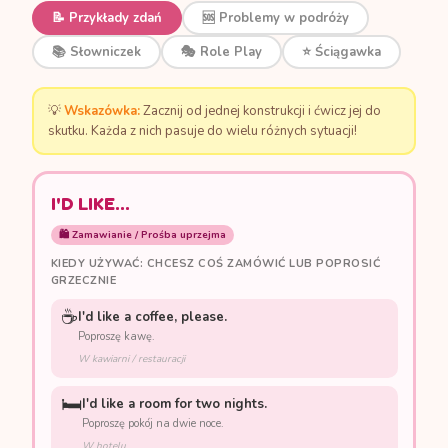
📝 Przykłady zdań
🆘 Problemy w podróży
📚 Słowniczek
🎭 Role Play
⭐ Ściągawka
💡
Wskazówka:
Zacznij od jednej konstrukcji i ćwicz jej do
skutku. Każda z nich pasuje do wielu różnych sytuacji!
I'D LIKE...
🛍️ Zamawianie / Prośba uprzejma
KIEDY UŻYWAĆ: CHCESZ COŚ ZAMÓWIĆ LUB POPROSIĆ
GRZECZNIE
☕
I'd like a coffee, please.
Poproszę kawę.
W kawiarni / restauracji
🛏️
I'd like a room for two nights.
Poproszę pokój na dwie noce.
W hotelu