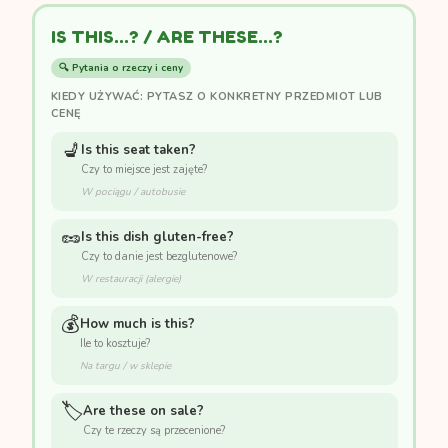
IS THIS...? / ARE THESE...?
🔍 Pytania o rzeczy i ceny
KIEDY UŻYWAĆ: PYTASZ O KONKRETNY PRZEDMIOT LUB
CENĘ
💺
Is this seat taken?
Czy to miejsce jest zajęte?
W pociągu / autobusie
🥜
Is this dish gluten-free?
Czy to danie jest bezglutenowe?
W restauracji (alergie)
💰
How much is this?
Ile to kosztuje?
Na targu / w sklepie
🏷️
Are these on sale?
Czy te rzeczy są przecenione?