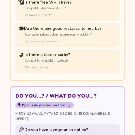
📶
Is there free Wi-Fi here?
Czy jest tu darmowe Wi-Fi?
W kawiarni / hotelu
🍽️
Are there any good restaurants nearby?
Czy są tu jakieś dobre restauracje w pobliżu?
Pytasz o rekomendacje
🚽
Is there a toilet nearby?
Czy jest tu w pobliżu toaleta?
Pilna potrzeba 😅
DO YOU...? / WHAT DO YOU...?
🗣️ Pytania do pracownika / obsługi
KIEDY UŻYWAĆ: PYTASZ OSOBĘ O JEJ DZIAŁANIE LUB
OFERTĘ
🍕
Do you have a vegetarian option?