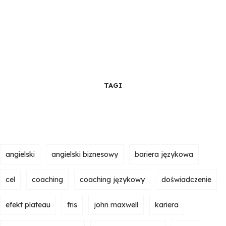
TAGI
angielski
angielski biznesowy
bariera językowa
cel
coaching
coaching językowy
doświadczenie
efekt plateau
fris
john maxwell
kariera