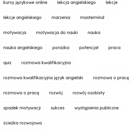
kursy językowe online
lekcja angielskiego
lekcje
lekcje angielskiego
marzenia
mastermind
motywacja
motywacja do nauki
nauka
nauka angielskiego
porażka
potencjał
praca
quiz
rozmowa kwalifikacyjna
rozmowa kwalifikacyjna język angielski
rozmowa o pracę
rozmowa o pracę
rozwój
rozwój osobisty
spadek motywacji
sukces
wystąpienia publiczne
ścieżka rozwojowa