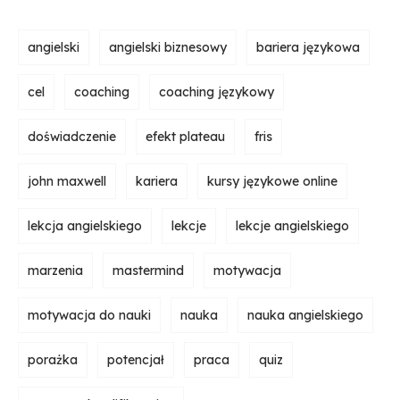
angielski
angielski biznesowy
bariera językowa
cel
coaching
coaching językowy
doświadczenie
efekt plateau
fris
john maxwell
kariera
kursy językowe online
lekcja angielskiego
lekcje
lekcje angielskiego
marzenia
mastermind
motywacja
motywacja do nauki
nauka
nauka angielskiego
porażka
potencjał
praca
quiz